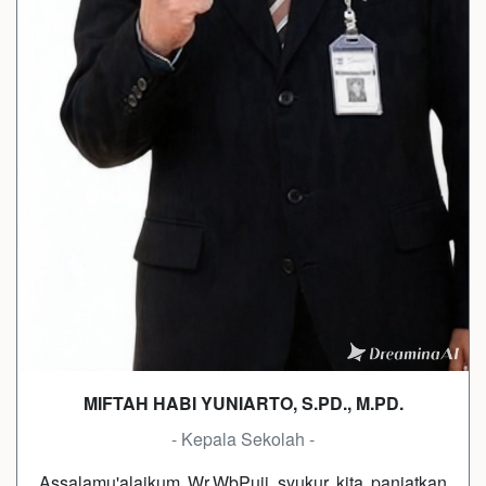
MIFTAH HABI YUNIARTO, S.PD., M.PD.
- Kepala Sekolah -
Assalamu'alaikum Wr.WbPuji syukur kita panjatkan