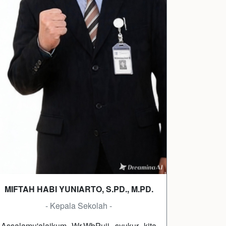
MIFTAH HABI YUNIARTO, S.PD., M.PD.
- Kepala Sekolah -
Assalamu'alaikum Wr.WbPuji syukur kita