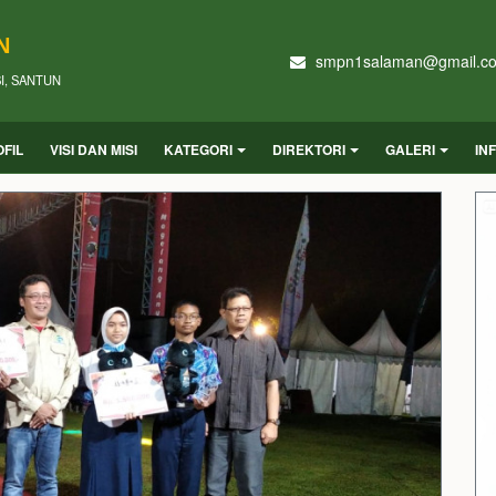
N
smpn1salaman@gmail.c
SI, SANTUN
FIL
VISI DAN MISI
KATEGORI
DIREKTORI
GALERI
IN