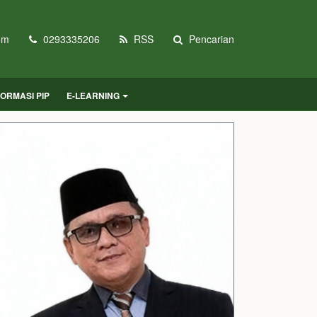
om
0293335206
RSS
Pencarian
FORMASI PIP
E-LEARNING